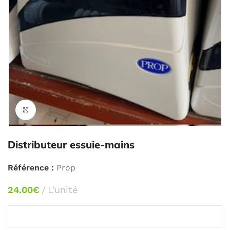
Agrandir
Distributeur essuie-mains
Référence :
Prop
24.00
€
L'unité