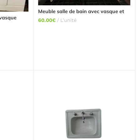
Meuble salle de bain avec vasque et
robinet
 vasque
60.00
€
L'unité