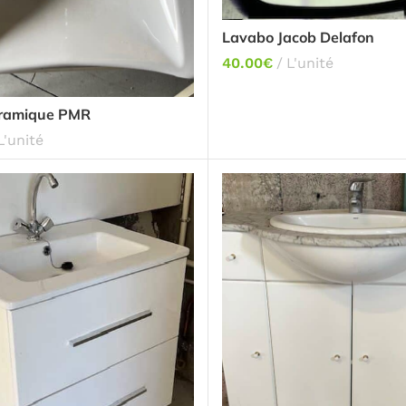
Lavabo Jacob Delafon
40.00
€
L'unité
éramique PMR
L'unité