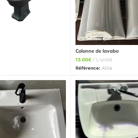
Colonne de lavabo
13.00
€
L'unité
Référence:
Allia