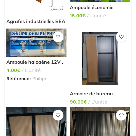
Ampoule économie
d’énergie OSRAM
15.00
€
L'unité
Agrafes industrielles BEA
11,3*50
Ampoule halogène 12V ,
20W Philips
4.00
€
L'unité
Référence:
Philips
Armoire de bureau
90.00
€
L’unité