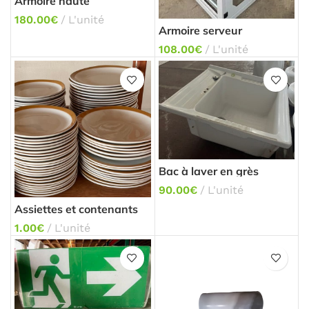
Armoire haute
180.00
€
L'unité
Armoire serveur
108.00
€
L'unité
Bac à laver en grès
90.00
€
L'unité
Assiettes et contenants
1.00
€
L'unité