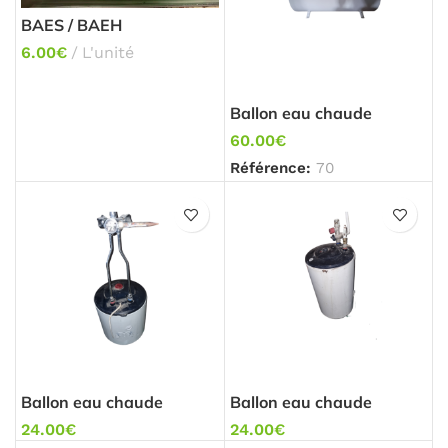
BAES / BAEH
6.00
€
L'unité
Ballon eau chaude
Ariston 200L
60.00
€
Référence:
70
Ballon eau chaude
Ballon eau chaude
Atlantic 15L
Atlantic 25L
24.00
€
24.00
€