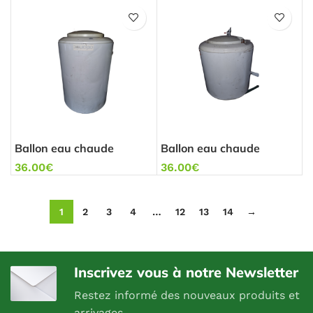
Ballon eau chaude
Ballon eau chaude
Atlantic 75L
Thermor 50L
36.00
€
36.00
€
1
2
3
4
…
12
13
14
→
Inscrivez vous à notre Newsletter
Restez informé des nouveaux produits et
arrivages