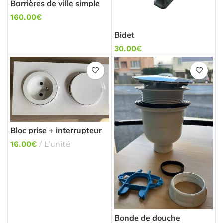
Barrières de ville simple
« Croix St André »
160.00
€
Bidet
30.00
€
Bloc prise + interrupteur
SCHNEIDER
16.00
€
L'unité
Bonde de douche