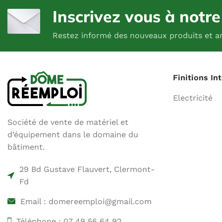
Inscrivez vous à notr
Restez informé des nouveaux produits et ar
Finitions In
Electricité
Société de vente de matériel et
d’équipement dans le domaine du
bâtiment.
29 Bd Gustave Flauvert, Clermont-
Fd
Email : domereemploi@gmail.com
Téléphone : 07 49 56 64 92