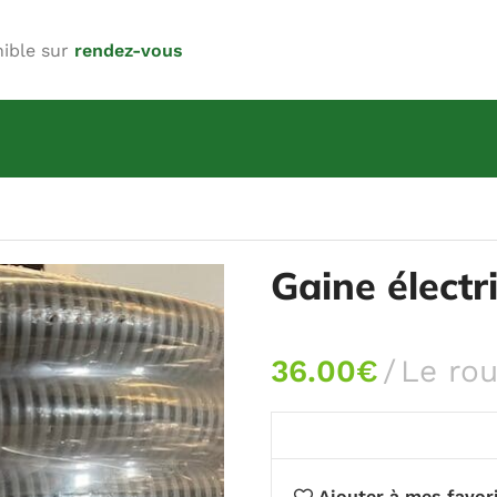
nible sur
rendez-vous
Gaine électr
36.00
€
Le ro
Ajouter à mes favor