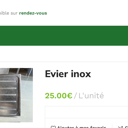
nible sur
rendez-vous
Evier inox
25.00
€
L'unité
Ajouter à mes favoris
C