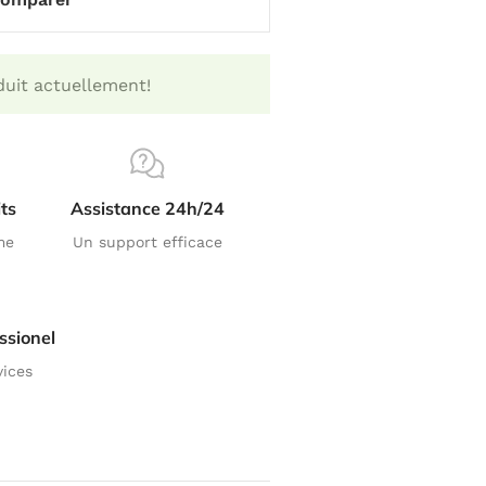
uit actuellement!
ts
Assistance 24h/24
me
Un support efficace
ssionel
vices